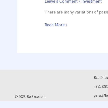
Leave a Comment
/
Investment
Investment
wisely
There are many variations of passa
Read More »
Rua Dr. Ju
+351 938 
geral@be
© 2026, Be Excellent