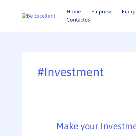
Skip
Home
Empresa
Equip
to
Contactos
content
#Investment
Make
Make your Investme
your